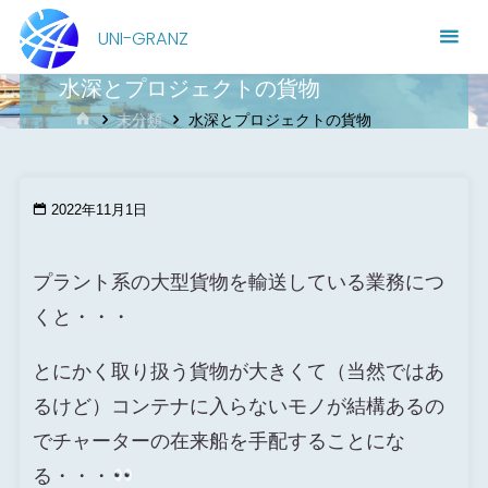
コ
UNI-GRANZ
ン
テ
水深とプロジェクトの貨物
ン
ホ
未分類
水深とプロジェクトの貨物
ー
ツ
ム
へ
2022年11月1日
ス
キ
プラント系の大型貨物を輸送している業務につ
ッ
くと・・・
プ
とにかく取り扱う貨物が大きくて（当然ではあ
るけど）コンテナに入らないモノが結構あるの
でチャーターの在来船を手配することにな
る・・・