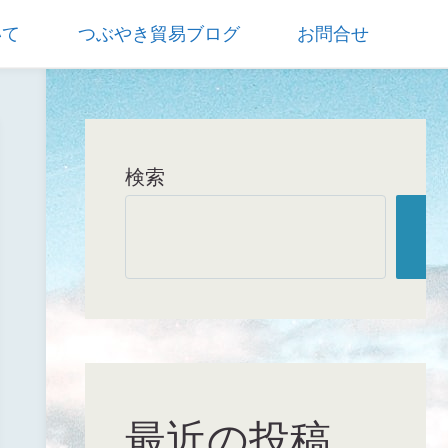
いて
つぶやき貿易ブログ
お問合せ
ホ
未分類
異常気象で夏の間、ヨーロッパ
ー
では全く雨が降らなくて・・・
ム
検索
検
索
最近の投稿