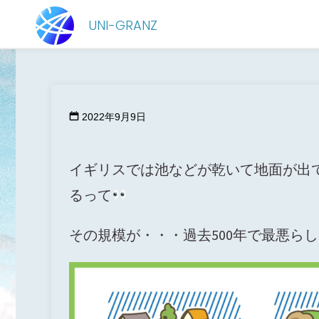
コ
UNI-GRANZ
ン
異常気象で夏の間、ヨーロッ
テ
ン
ツ
2022年9月9日
へ
ス
イギリスでは池などが乾いて地面が出
キ
るって
ッ
その規模が・・・過去500年で最悪ら
プ