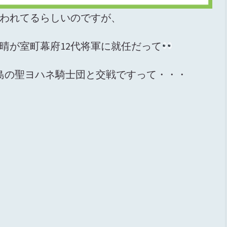
言われてるらしいのですが、
利義晴が室町幕府12代将軍に就任だって
島の聖ヨハネ騎士団と交戦ですって・・・